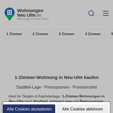
Wohnungen
Neu Ulm
.de
Wohnungen einfach finden
1 Zimmer
2 Zimmer
3 Zimmer
4 Zimmer
1-Zimmer-Wohnung in Neu-Ulm kaufen
Stadtteil-Lage · Preisspannen · Provisionsfrei
Ideal für Singles & Kapitalanlage:
1-Zimmer-Wohnungen in
Neu-Ulm
nach
Stadtteil
,
ruhiger Lage
und
Preisspannen
.
Finde
provisionsfreie
Optionen, prüfe
Neubau
vs.
Alle Cookies akzeptieren
Alle Cookies ablehnen
Bestand
.