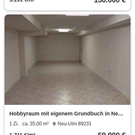
Hobbyraum mit eigenem Grundbuch in Neu-
Ulm zu verkaufen – 37 m²
1 Zi.
ca. 35,00 m²
Neu-Ulm 89231