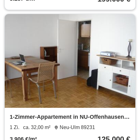
1-Zimmer-Appartement in NU-Offenhausen
zu verkaufen
1 Zi.
ca. 32,00 m²
Neu-Ulm 89231
125.000 €
3.906 €/m²