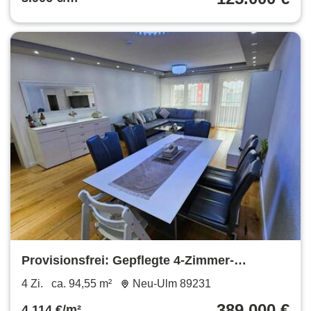
Provisionsfrei: Gepflegte 4-Zimmer-
Wohnung in Ludwigsfeld
4 Zi.
ca. 94,55 m²
Neu-Ulm 89231
389.000 €
4.114 €/m²