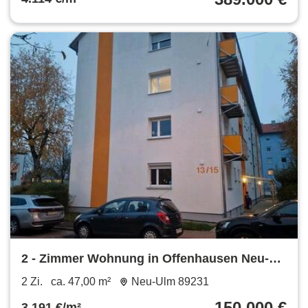
2 - Zimmer Wohnung in Offenhausen Neu-
Ulm
2 Zi.
ca. 47,00 m²
Neu-Ulm 89231
150.000 €
3.191 €/m²