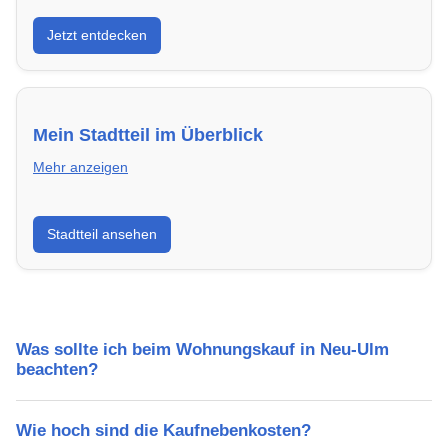
Entdecke Neubauprojekte in Neu-Ulm – modern,
Jetzt entdecken
energieeffizient und sofort bezugsfertig.
Mein Stadtteil im Überblick
Mehr anzeigen
Erfahre mehr über deinen Stadtteil in Neu-Ulm:
Stadtteil ansehen
Lebensqualität, Verkehrsanbindung, Schulen,
Freizeitmöglichkeiten und Mietpreise.
Was sollte ich beim Wohnungskauf in Neu-Ulm
beachten?
Wie hoch sind die Kaufnebenkosten?